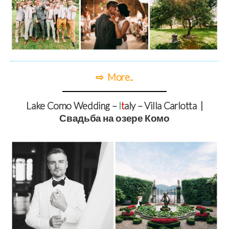
⇨ More..
Lake Como Wedding –
I
t
aly – Villa Carlotta |
Свадьба на озере Комо