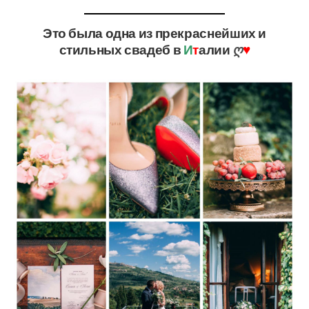
Это была одна из прекраснейших и
стильных свадеб в
И
т
алии
ღ
♥