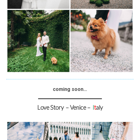
coming soon…
Love Story – Venice –
I
t
aly