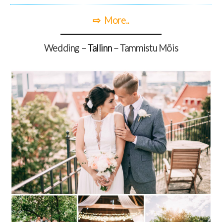
⇨ More..
Wedding –
Tallinn
– Tammistu Mõis