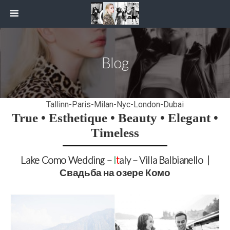
Blog
Tallinn-Paris-Milan-Nyc-London-Dubai
True • Esthetique • Beauty • Elegant •
Timeless
Lake Como Wedding –
I
t
aly – Villa Balbianello |
Свадьба на озере Комо