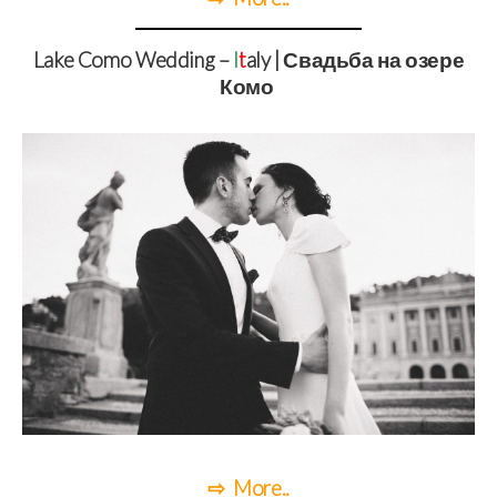
Lake Como Wedding –
I
t
aly | Свадьба на озере
Комо
⇨ More..