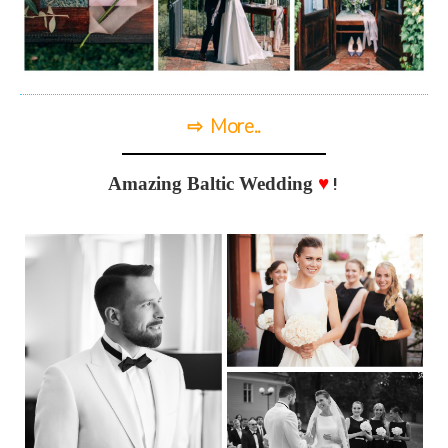
⇨ More..
Amazing Baltic Wedding
♥
!