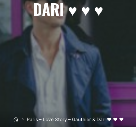
DARI ♥ ♥ ♥
Home
Paris – Love Story – Gauthier & Dari ♥ ♥ ♥