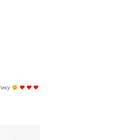
нтику
♥
♥
♥