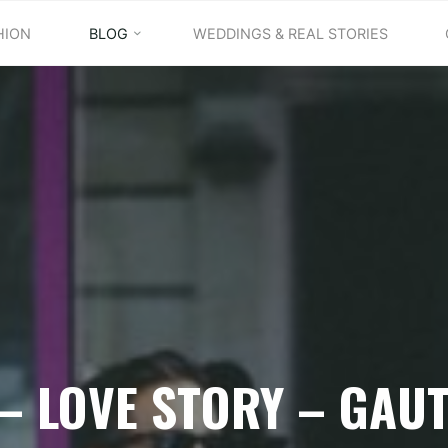
HION
BLOG
WEDDINGS & REAL STORIES
– LOVE STORY – GAU