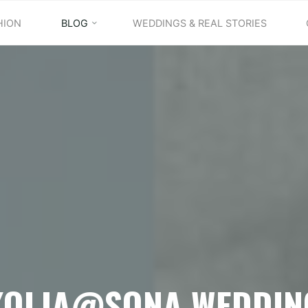
HION
BLOG
WEDDINGS & REAL STORIES
KOLJA@SONA WEDDIN