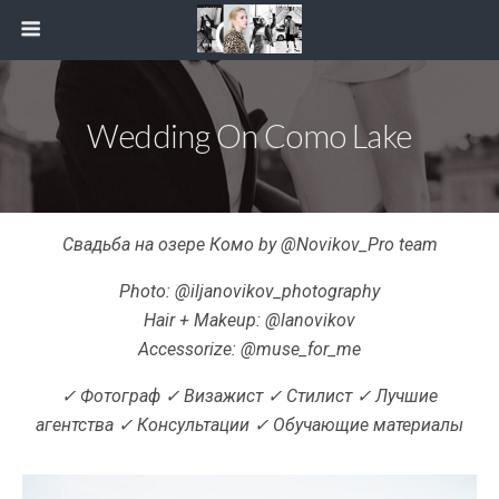
Wedding On Como Lake
Свадьба на озере Комо by @Novikov_Pro team
Photo: @iljanovikov_photography
Hair + Makeup: @lanovikov
Accessorize: @muse_for_me
✓ Фотограф ✓ Визажист ✓ Стилист ✓ Лучшие
агентства ✓ Консультации ✓ Обучающие материалы